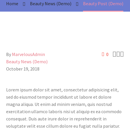
Home
Beauty News (Demo)
Beauty Post (Demo)



By
MarvelousAdmin
0
Beauty News (Demo)
October 19, 2018
Lorem ipsum dolor sit amet, consectetur adipisicing elit,
sed do eiusmod tempor incididunt ut labore et dolore
magna aliqua. Ut enim ad minim veniam, quis nostrud
exercitation ullamco laboris nisi ut aliquip ex ea commodo
consequat. Duis aute irure dolor in reprehenderit in
voluptate velit esse cillum dolore eu fugiat nulla pariatur.