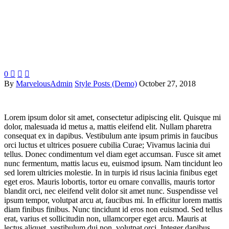
0



By
MarvelousAdmin
Style Posts (Demo)
October 27, 2018
Lorem ipsum dolor sit amet, consectetur adipiscing elit. Quisque mi
dolor, malesuada id metus a, mattis eleifend elit. Nullam pharetra
consequat ex in dapibus. Vestibulum ante ipsum primis in faucibus
orci luctus et ultrices posuere cubilia Curae; Vivamus lacinia dui
tellus. Donec condimentum vel diam eget accumsan. Fusce sit amet
nunc fermentum, mattis lacus eu, euismod ipsum. Nam tincidunt leo
sed lorem ultricies molestie. In in turpis id risus lacinia finibus eget
eget eros. Mauris lobortis, tortor eu ornare convallis, mauris tortor
blandit orci, nec eleifend velit dolor sit amet nunc. Suspendisse vel
ipsum tempor, volutpat arcu at, faucibus mi. In efficitur lorem mattis
diam finibus finibus. Nunc tincidunt id eros non euismod. Sed tellus
erat, varius et sollicitudin non, ullamcorper eget arcu. Mauris at
lectus aliquet, vestibulum dui non, volutpat orci. Integer dapibus