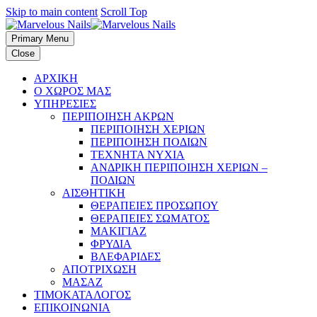
Skip to main content
Scroll Top
Primary Menu
Close
ΑΡΧΙΚΗ
Ο ΧΩΡΟΣ ΜΑΣ
ΥΠΗΡΕΣΙΕΣ
ΠΕΡΙΠΟΙΗΣΗ ΑΚΡΩΝ
ΠΕΡΙΠΟΙΗΣΗ ΧΕΡΙΩΝ
ΠΕΡΙΠΟΙΗΣΗ ΠΟΔΙΩΝ
ΤΕΧΝΗΤΑ ΝΥΧΙΑ
ΑΝΔΡΙΚΗ ΠΕΡΙΠΟΙΗΣΗ ΧΕΡΙΩΝ –
ΠΟΔΙΩΝ
ΑΙΣΘΗΤΙΚΗ
ΘΕΡΑΠΕΙΕΣ ΠΡΟΣΩΠΟΥ
ΘΕΡΑΠΕΙΕΣ ΣΩΜΑΤΟΣ
ΜΑΚΙΓΙΑΖ
ΦΡΥΔΙΑ
ΒΛΕΦΑΡΙΔΕΣ
ΑΠΟΤΡΙΧΩΣΗ
ΜΑΣΑΖ
ΤΙΜΟΚΑΤΑΛΟΓΟΣ
ΕΠΙΚΟΙΝΩΝΙΑ