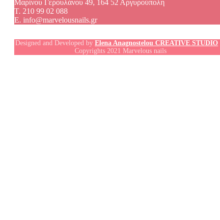
Μαρίνου Γερουλάνου 49, 164 52 Αργυρούπολη
T. 210 99 02 088
E. info@marvelousnails.gr
Designed and Developed by
Elena Anagnostelou CREATIVE STUDIO
Copyrights 2021 Marvelous nails