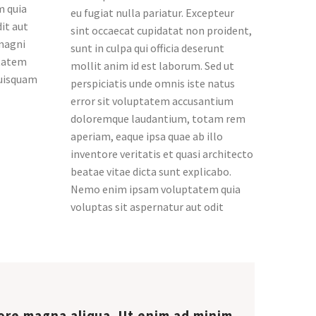
 quia
eu fugiat nulla pariatur. Excepteur
it aut
sint occaecat cupidatat non proident,
 magni
sunt in culpa qui officia deserunt
ptatem
mollit anim id est laborum. Sed ut
quisquam
perspiciatis unde omnis iste natus
error sit voluptatem accusantium
doloremque laudantium, totam rem
aperiam, eaque ipsa quae ab illo
inventore veritatis et quasi architecto
beatae vitae dicta sunt explicabo.
Nemo enim ipsam voluptatem quia
voluptas sit aspernatur aut odit
ore magna aliqua. Ut enim ad minim