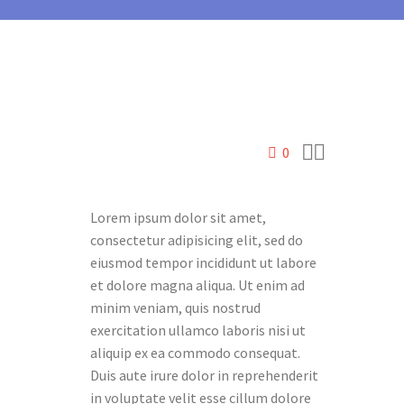


0
Lorem ipsum dolor sit amet,
consectetur adipisicing elit, sed do
eiusmod tempor incididunt ut labore
et dolore magna aliqua. Ut enim ad
minim veniam, quis nostrud
exercitation ullamco laboris nisi ut
aliquip ex ea commodo consequat.
Duis aute irure dolor in reprehenderit
in voluptate velit esse cillum dolore