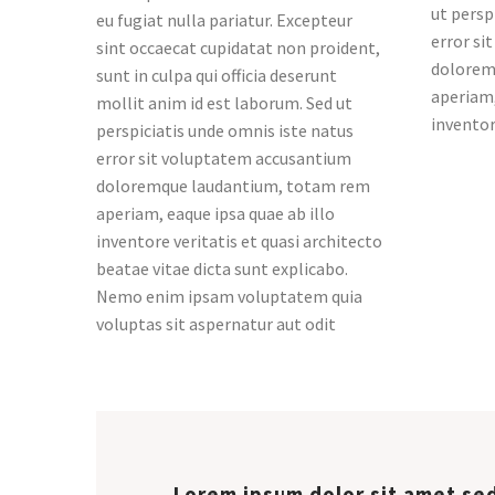
ut persp
eu fugiat nulla pariatur. Excepteur
error si
sint occaecat cupidatat non proident,
dolorem
sunt in culpa qui officia deserunt
aperiam,
mollit anim id est laborum. Sed ut
inventor
perspiciatis unde omnis iste natus
error sit voluptatem accusantium
doloremque laudantium, totam rem
aperiam, eaque ipsa quae ab illo
inventore veritatis et quasi architecto
beatae vitae dicta sunt explicabo.
Nemo enim ipsam voluptatem quia
voluptas sit aspernatur aut odit
…Lorem ipsum dolor sit amet sed