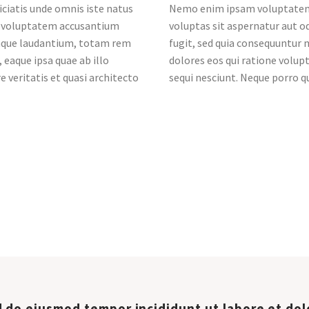
iciatis unde omnis iste natus
Nemo enim ipsam voluptatem
t voluptatem accusantium
voluptas sit aspernatur aut od
que laudantium, totam rem
fugit, sed quia consequuntur
 eaque ipsa quae ab illo
dolores eos qui ratione volu
e veritatis et quasi architecto
sequi nesciunt. Neque porro 
 do eiusmod tempor incididunt ut labore et dol