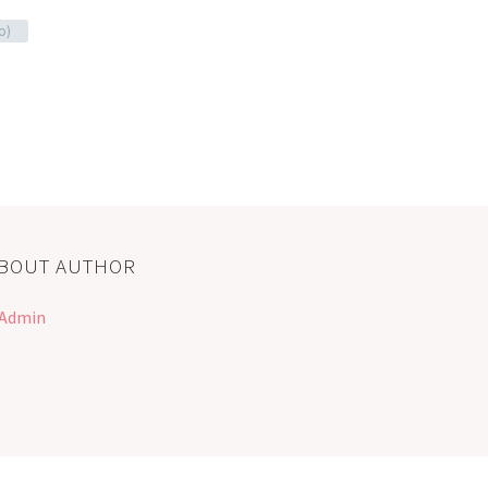
o)
ABOUT AUTHOR
sAdmin